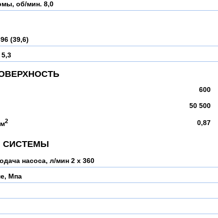
рмы, об/мин.
8,0
96 (39,6)
 5,3
ПОВЕРХНОСТЬ
600
50 500
2
0,87
см
Й СИСТЕМЫ
одача насоса, л/мин
2 х 360
е, Мпа