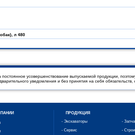
обак), л
480
 постоянное усовершенствование выпускаемой продукции, поэтом
арительного уведомления и без принятия на себя обязательств, 
МПАНИИ
ПРОДУКЦИЯ
- Экскаваторы
- Запч
я
- Сервис
- Стро
и