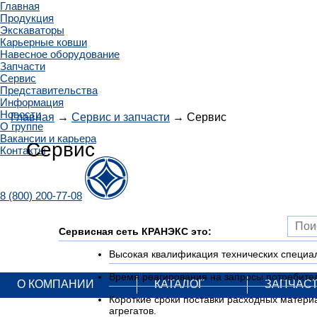
Главная
Продукция
Экскаваторы
Карьерные ковши
Навесное оборудование
Запчасти
Сервис
Представительства
Информация
Новости
Главная
→
Сервис и запчасти
→ Сервис
О группе
Вакансии и карьера
Сервис
Контакты
8 (800) 200-77-08
Сервисная сеть КРАНЭКС это:
Высокая квалификация технических специал
Время реагирования на запросы потребител
О КОМПАНИИ
КАТАЛОГ
ЗАПЧАС
Короткие сроки поставки расходных материа
агрегатов.