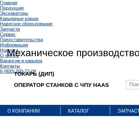
Главная
Продукция
Экскаваторы
Карьерные ковши
Навесное оборудование
Запчасти
Сервис
Представительства
Информация
Механическое производств
Новости
О группе
Вакансии и карьера
Контакты
8 (800) 200-77-08
ТОКАРЬ (ДИП)
ОПЕРАТОР СТАНКОВ С ЧПУ HAAS
О КОМПАНИИ
КАТАЛОГ
ЗАПЧАС