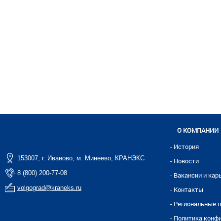
О КОМПАНИИ
- История
153007, г. Иваново, м. Минеево, КРАНЭКС
- Новости
8 (800) 200-77-08
- Вакансии и кар
volgograd@kraneks.ru
- Контакты
- Региональные 
- Политика конф