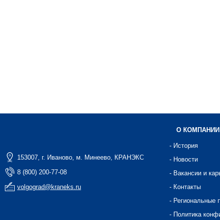
О КОМПАНИИ
- История
153007, г. Иваново, м. Минеево, КРАНЭКС
- Новости
8 (800) 200-77-08
- Вакансии и кар
volgograd@kraneks.ru
- Контакты
- Региональные 
- Политика конф