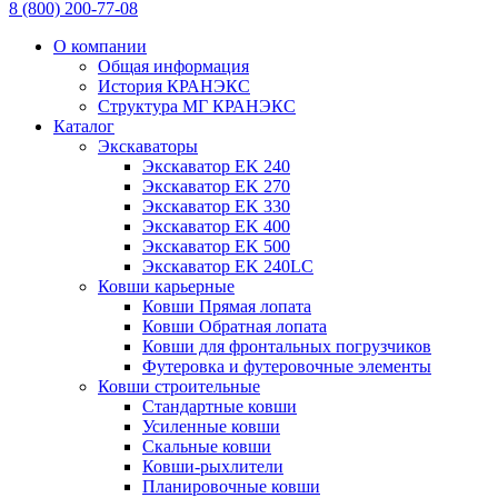
8 (800) 200-77-08
О компании
Общая информация
История КРАНЭКС
Структура МГ КРАНЭКС
Каталог
Экскаваторы
Экскаватор EK 240
Экскаватор EK 270
Экскаватор EK 330
Экскаватор EK 400
Экскаватор EK 500
Экскаватор EK 240LC
Ковши карьерные
Ковши Прямая лопата
Ковши Обратная лопата
Ковши для фронтальных погрузчиков
Футеровка и футеровочные элементы
Ковши строительные
Стандартные ковши
Усиленные ковши
Скальные ковши
Ковши-рыхлители
Планировочные ковши