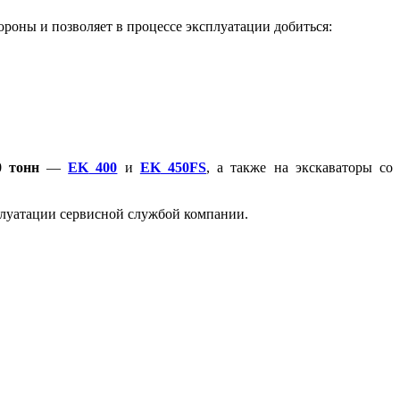
оны и позволяет в процессе эксплуатации добиться:
0 тонн
—
EK
400
и
EK
450
FS
, а также на экскаваторы со
плуатации сервисной службой компании.