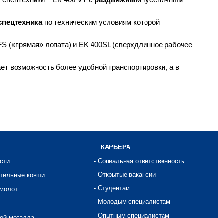
спецтехника
по техническим условиям которой
S («прямая» лопата) и EK 400SL (сверхдлинное рабочее
ет возможность более удобной транспортировки, а в
КАРЬЕРА
асти
- Социальная ответственность
- Открытые вакансии
ительные ковши
- Студентам
омолот
- Молодым специалистам
- Опытным специалистам
рой металла