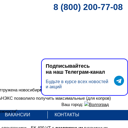
8 (800) 200-77-08
Подписывайтесь
на наш Телеграм-канал
Будьте в курсе всех новостей
8 (800) 200-77-08
и акций
отгружена новосибирской компании РОПАТ.
АНЭКС позволило получить максимальные (для копров)
Ваш город:
Волгоград
ежности".
ВАКАНСИИ
КОНТАКТЫ
спецтехники – ЕК 400 VT с
раздвижным
гусеничным