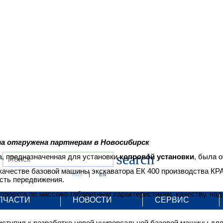
та отгружена партнерам в Новосибирск
search
а, предназначенная для установки
копровой установки
, была 
качестве базовой машины экскаватора ЕК 400 производства КР
RUS
EN
ость передвижения.
роекта по массово-габаритным характеристикам, качеству, над
ПЧАСТИ
НОВОСТИ
СЕРВИС
тупил к разработке новой универсальной базовой машины для 