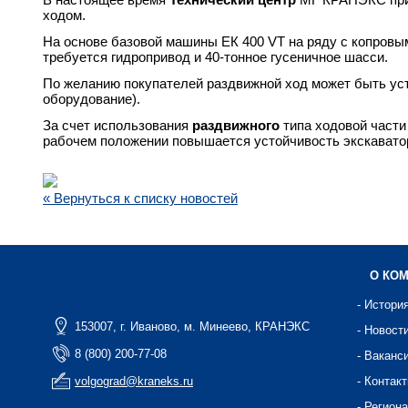
ходом.
На основе базовой машины ЕК 400 VT на ряду с копров
требуется гидропривод и 40-тонное гусеничное шасси.
По желанию покупателей раздвижной ход может быть ус
оборудование).
За счет использования
раздвижного
типа ходовой части
рабочем положении повышается устойчивость экскаватор
« Вернуться к списку новостей
О КО
- Истори
153007, г. Иваново, м. Минеево, КРАНЭКС
- Новост
8 (800) 200-77-08
- Ваканс
volgograd@kraneks.ru
- Контак
- Регион