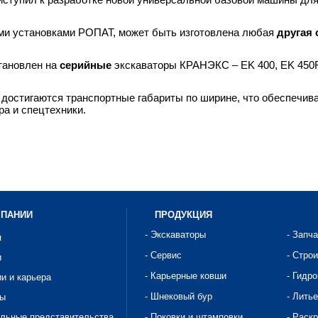
ыми установками РОПАТ, может быть изготовлена любая
другая 
тановлен на
серийные
экскаваторы КРАНЭКС – EK 400, EK 450F
 достигаются транспортные габариты по ширине, что обеспечива
а и спецтехники.
МПАНИИ
ПРОДУКЦИЯ
- Экскаваторы
- Запч
я
- Сервис
- Стро
и
- Карьерные ковши
- Гидр
ии и карьера
- Шнековый бур
- Литье
ты
альные представительства
- Поковки и штамповки
- Раск