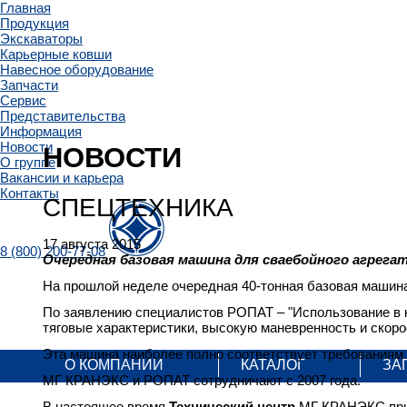
Главная
Продукция
Экскаваторы
Карьерные ковши
Навесное оборудование
Запчасти
Сервис
Представительства
Информация
Новости
НОВОСТИ
О группе
Вакансии и карьера
Контакты
СПЕЦТЕХНИКА
17 августа 2015
8 (800) 200-77-08
Очередная базовая машина для сваебойного агрега
На прошлой неделе очередная 40-тонная базовая машин
По заявлению специалистов РОПАТ – "Использование в 
тяговые характеристики, высокую маневренность и скор
Эта машина наиболее полно соответствует требованиям п
О КОМПАНИИ
КАТАЛОГ
ЗА
МГ КРАНЭКС и РОПАТ сотрудничают с 2007 года.
В настоящее время
Технический центр
МГ КРАНЭКС прис